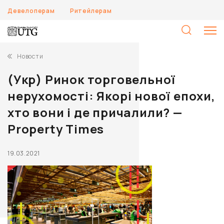
Девелоперам
Ритейлерам
Н
Новости
(Укр) Ринок торговельної
нерухомості: Якорі нової епохи,
хто вони і де причалили? —
Property Times
19.03.2021