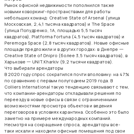
Рынок офисной недвижимости пополнился также
новыми коворкинг-пространствами для работы
небольших команд: Creative State of Arsenal (улица
Московская, 2,4,1 тысяча квадратов) и The Space
(улица Попудренко, 1А, площадью 5,5 тысяч
квадратов), Platforma Fortuna (4,5 тысяч квадратов) и
Peremoga Space (2,8 тысяч квадратов). Новые офисные
площади предложили и в других городах: в Днепре 一
Creative State of Dnipro (более 3,5 тысяч квадратов), в
Харькове 一 UNIT.Kharkiv (9,2 тысячи квадратов).
Что выбирали арендаторы
В 2020 году спрос сократился почти вполовину: на 47%
по сравнению с первым полугодием 2019 года. В
Colliers International такую тенденцию связывают с тем,
что компании-арендаторы откладывали решения по
переезду в новые офисы в связи с ограниченными
возможностями просмотра объектов и ведения
переговоров в условиях карантина. Особенно это было
заметно на примере международных компаний.
Несмотря на сокращение спроса, арендаторы все-
таки искали и находили офисные помещения под свои