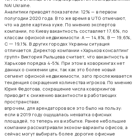
NAI Ukraine.
Аналитики приводят показатели: 12% — в первом
полугодии 2020 года. В то же время в UTG отмечают,
что на деле картина хуже. По мнению экспертов
компании, по Киеву вакантность составляет 17,6%, по
классам офисной недвижимости: А 一 14,8%, В 一 19,6%,
С 一 19,1%. В других городах Украины ситуация
отличается. Директор компании «Харьков консалтинг
групп» Виктория Рыльцева считает, что вакантность в
Харькове порядка 4-5%. При этом в коворкингах нет
данных о снижении цен, так как это более новый
сегмент офисной недвижимости, зато прослеживается
тенденция сокращения количества игроков. По мнению
Юрия Федотова, сокращение числа коворкингов
приводит к снижению вакантности в работающих
пространствах.
впрочем, для арендаторов все это было на пользу:
если в 2019 году ощущалась нехватка офисных
площадей, то теперь их в избытке. Ранее небольшие
компании рассматривали эконом-варианты офисов, а
сейчас могут выбирать более дорогие офисные