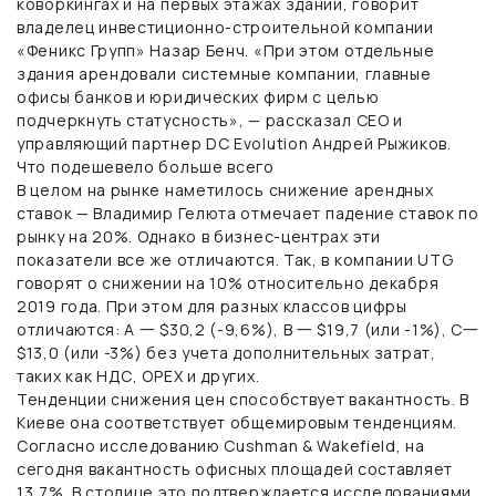
коворкингах и на первых этажах зданий, говорит
владелец инвестиционно-строительной компании
«Феникс Групп» Назар Бенч. «При этом отдельные
здания арендовали системные компании, главные
офисы банков и юридических фирм с целью
подчеркнуть статусность», — рассказал CEO и
управляющий партнер DC Evolution Андрей Рыжиков.
Что подешевело больше всего
В целом на рынке наметилось снижение арендных
ставок — Владимир Гелюта отмечает падение ставок по
рынку на 20%. Однако в бизнес-центрах эти
показатели все же отличаются. Так, в
компании UTG
говорят о снижении на 10% относительно декабря
2019 года. При этом для разных классов цифры
отличаются: А 一 $30,2 (-9,6%), В 一 $19,7 (или -1%), С一
$13,0 (или -3%) без учета дополнительных затрат,
таких как НДС, OPEX и других.
Тенденции снижения цен способствует вакантность. В
Киеве она соответствует общемировым тенденциям.
Согласно исследованию Cushman & Wakefield, на
сегодня вакантность офисных площадей составляет
13,7%. В столице это подтверждается исследованиями