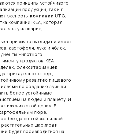
ываются принципы устойчивого
ализации продукции, так и в
тают эксперты
компании UTG
.
тка компании IKEA, которая
адельку на шарик,
ька привычно выглядит и имеет
са, картофеля, лука и яблок.
едиенты животного
тименту продуктов IKEA
делек, флекситарианцев,
да фрикадельок в год», —
стойчивому развитию пищевого
ь идеями по созданию лучшей
вить более устойчивые
йствием на людей и планету. И
остижению этой цели». В
с картофельным пюре,
ное блюдо по той же низкой
х растительных шариков и
ции будет производиться на