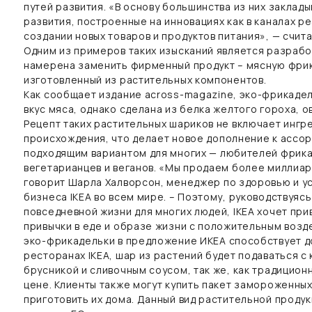
путей развития. «В основу большинства из них заклад
развития, построенные на инновациях как в каналах ре
создании новых товаров и продуктов питания», — счи
Одним из примеров таких изысканий является разрабо
намерена заменить фирменный продукт – мясную фрик
изготовленный из растительных компонентов.
Как сообщает издание across-magazine, эко-фрикадел
вкус мяса, однако сделана из белка желтого гороха, ов
Рецепт таких растительных шариков не включает ингр
происхождения, что делает новое дополнение к ассор
подходящим вариантом для многих — любителей фрика
вегетарианцев и веганов. «Мы продаем более миллиар
говорит Шарла Халворсон, менеджер по здоровью и у
бизнеса IKEA во всем мире. – Поэтому, руководствуяс
повседневной жизни для многих людей, IKEA хочет при
привычки в еде и образе жизни с положительным возде
эко-фрикадельки в предложение ИКЕА способствует д
ресторанах IKEA, шар из растений будет подаваться 
брусникой и сливочным соусом, так же, как традицион
цене. Клиенты также могут купить пакет замороженны
приготовить их дома. Данный вид растительной продук