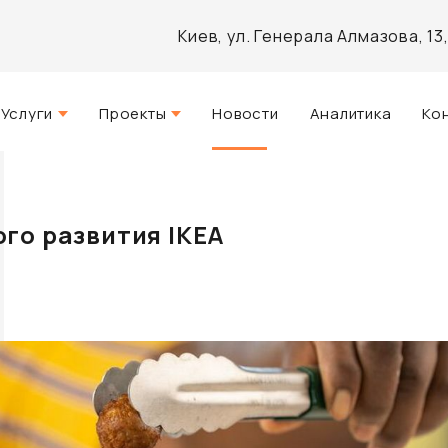
Киев, ул. Генерала Алмазова, 1
Услуги
Проекты
Новости
Аналитика
Ко
Стратегический консалтинг
Актуальные
и
Управление недвижимостью
Реализованные
го развития IKEA
Агентские услуги
Разработанные
Архитектурное проектирование
Инвестиционно-аналитический
брокеридж
Маркетинг и PR