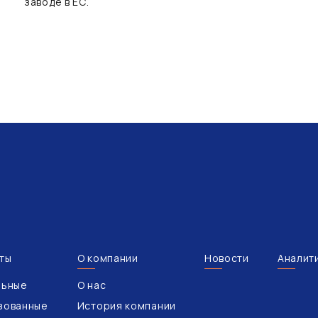
заводе в ЕС.
ты
О компании
Новости
Аналит
льные
О нас
зованные
История компании