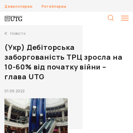
Девелоперам
Ритейлерам
Н
Новости
(Укр) Дебіторська
заборгованість ТРЦ зросла на
10-60% від початку війни –
глава UTG
01.09.2022