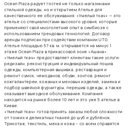
Ocean Plaza радует гостей не только магазинами
стильной одежды, но и открытием Ателье для
качественного ее обслуживания. «Умелый ткач» — это
ателье со специалистами высокого уровня, которые
применяют свой многолетний опыт в симбиозе с
использованием трендовых технологий. Договор
аренды подписан при содействии компании UTG.
Ателье площадью 57 кв. м. открывается на минус 1
этаже Ocean Plaza в прикассовой зоне «Ашана».
«Умелый ткач» предоставляет клиентам такие услуги:
редизайн, реконструкция и индивидуальный пошив
одежды, компьютерная вышивка, реставрация и
ремонт сумок, чемоданов, обуви, зонтов, ремонт
кожгалантереи, кожаных и меховых изделий, замена и
подбор швейной фурнитуры, перешив одежды, а также
оказывает выездное обслуживание. Компания
находится на рынке более 10 лет и это уже 5 ателье в
Киеве.
«Умелый ткач» готов принять заказы любой сложности:
от тонких и деликатных тканей до шуб и дублёнок.
Трикотаж, текстиль, меха и кожа – со всем справятся