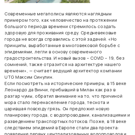
Современные мегаполисы являются наглядным
примером того, как человечество на протяжении
большого периода времени стремилось создать
здоровую для проживания среду. Средневековые
города не всегда справились с этой задачей. «Но
принципы, выработанные в многовековой борьбе с
эпидемиями, легли в основу современного
градостроительства. И новый вызов – COVID – 19, без
сомнений, также отразится на архитектуре нашего
времени», — считает
ведущий архитектор компании
UTG Максим Синулин.
Если посмотреть на исторические примеры, в 15 веке
Леонардо да Винчи, прибывший в Милан как раз в
разгар чумы, обратил внимание на то, что причиной
мора стало перенаселение города, теснота и
царившая повсюду грязь. Он предложил новую
планировку города, с водопроводами, канализациями и
разведением транспортных потоков. Позже, в 18 веке
следствием эпидемий в Европе стали два проекта:
появление первых централизованных водопроводов и