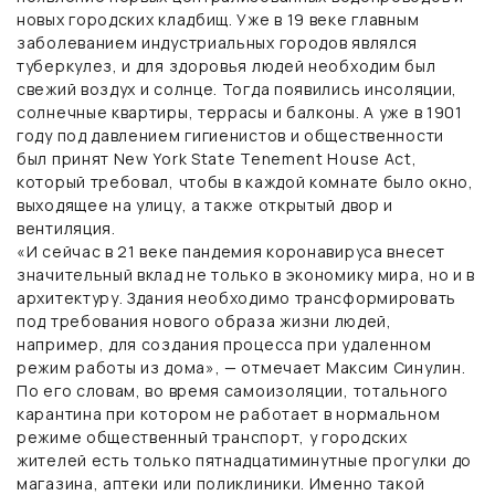
новых городских кладбищ. Уже в 19 веке главным
заболеванием индустриальных городов являлся
туберкулез, и для здоровья людей необходим был
свежий воздух и солнце. Тогда появились инсоляции,
солнечные квартиры, террасы и балконы. А уже в 1901
году под давлением гигиенистов и общественности
был принят New York State Tenement House Act,
который требовал, чтобы в каждой комнате было окно,
выходящее на улицу, а также открытый двор и
вентиляция.
«И сейчас в 21 веке пандемия коронавируса внесет
значительный вклад не только в экономику мира, но и в
архитектуру. Здания необходимо трансформировать
под требования нового образа жизни людей,
например, для создания процесса при удаленном
режим работы из дома», — отмечает Максим Синулин.
По его словам, во время самоизоляции, тотального
карантина при котором не работает в нормальном
режиме общественный транспорт, у городских
жителей есть только пятнадцатиминутные прогулки до
магазина, аптеки или поликлиники. Именно такой