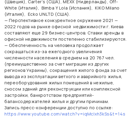
(Швеция), Carter’s (США), MEXX (Нидерланды), Off-
White (Италия),
Bimba Y Lola (Испания),
KIKO Milano
(Италия),
Ecko UNLTD (США).
— Перспективное конкурентное окружение 2021 —
2022 годов на рынке офисной
недвижимости г. Киева
составляют еще 29 бизнес-центров. Ставки аренды в
офисной недвижимости постепенно стабилизируются.
— Обеспеченность на человека продолжает
сокращаться из-за ежегодного увеличения
численности населения в среднем на 20 767 чел.
(преимущественно за счет миграции из других
регионов Украины), сокращения жилого фонда за счет
вывода из эксплуатации ветхого и аварийного жилья,
переоборудования жилых помещений в нежилые,
сносом зданий для реконструкции или комплексной
застройки, банкротством предприятий-
балансодержателей жилья и другим причинам.
Запись пресс-конференции доступно по ссылке:
https://www.youtube.com/watch?v=iqMclxh3kSs&t=14s