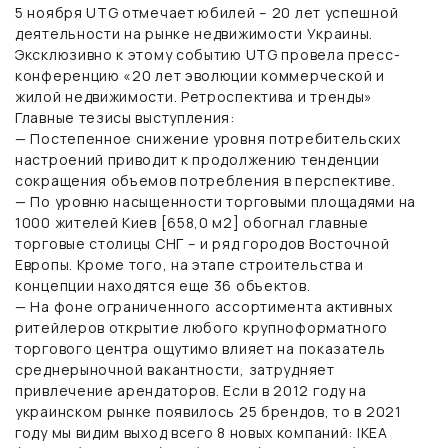
5 ноября UTG отмечает юбилей – 20 лет успешной
деятельности на рынке недвижимости Украины.
Эксклюзивно к этому событию UTG провела пресс-
конференцию «20 лет эволюции коммерческой и
жилой недвижимости. Ретроспектива и тренды»
Главные тезисы выступления:
— Постепенное снижение уровня потребительских
настроений приводит к продолжению тенденции
сокращения объемов потребления в перспективе.
— По уровню насыщенности торговыми площадями на
1000 жителей Киев [658,0 м2] обогнал главные
торговые столицы СНГ – и ряд городов Восточной
Европы. Кроме того, на этапе строительства и
концепции находятся еще 36 объектов.
— На фоне ограниченного ассортимента активных
ритейлеров открытие любого крупноформатного
торгового центра ощутимо влияет на показатель
среднерыночной вакантности, затрудняет
привлечение арендаторов. Если в 2012 году на
украинском рынке появилось 25 брендов, то в 2021
году мы видим выход всего 8 новых компаний: IKEA