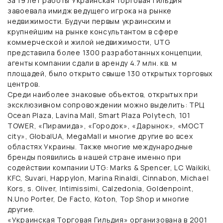
За 19 лет работы Украинская торговая гильдия
завоевала имидж ведущего игрока на рынке
недвижимости. Будучи первым украинским и
крупнейшим на рынке консультантом в сфере
коммерческой и жилой недвижимости, UTG
представила более 1300 разработанных концепции,
агенты компании сдали в аренду 4.7 млн. кв. м
площадей, было открыто свыше 130 открытых торговых
центров.
Среди наиболее знаковые объектов, открытых при
эксклюзивном сопровождении можно выделить: ТРЦ
Ocean Plaza, Lavina Mall, Smart Plaza Polytech, 101
TOWER, «Пирамида», «Городок», «Дарынок», «МОСТ
city», GlobalUA, MegaMall и многие другие во всех
областях Украины. Также многие международные
бренды появились в нашей стране именно при
содействии компании UTG: Marks & Spencer, LC Waikiki,
KFC, Suvari, Happylon, Marina Rinaldi, Cinnabon, Michael
Kors, s. Oliver, Intimissimi, Calzedonia, Goldenpoint,
N.Uno Porter, De Facto, Koton, Top Shop и многие
другие.
«Украинская Торговая Гильдия» организована в 2001