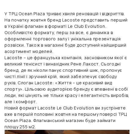
У ТРЦ Ocean Plaza триває хвиля реновацій і відкриттів.
На початку жовтня бренд Lacoste представить перший
в Україні флагман в форматі Le Club Evolution.
Особливістю формату, перш за все, є динаміка в
оформленні торгового залу і унікальна презентація
розвіски. Також в магазині буде доступний найширший
асортимент моделей.
Lacoste – це французька компанія, засновником якої є
великий тенісист і винахідник Рене Лакост. Сьогодні
бренд, де як ніколи панує спортивний шик, пропонує
чисті лінії і зручний крій, який забезпечує свободу
рухів. Слоган Lacoste: «Життя – це красивий вид
спорту». Цільовою аудиторією бренду є впевнені в собі
люди, які цінують не тільки красу і елегантність виробів,
але і комфорт.
Новий формат Lacoste Le Club Evolution ви зустрінете
вже в першій половині жовтня на першому поверсі ТРЦ
Ocean Plaza. Флагманський магазин буде займати
площу 255 м2.