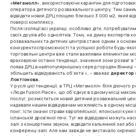
«Мегамолл
», використовуючи карантин для підготовк
оператора дитячого розважального центру. Тим самим ж
відвідати новий ДРЦ площею близько 3 000 м2, який від
поверсі комплексу.
Після ізоляції всі українці, особливо діти, потребувати
своїх друзів або однолітків. Тому, на думку експертів к
розважальних та дитячих центрів стане одним з основ
конкурентоспроможності та успішної роботи будь-яког
торговельні центри вже стали важливим елементом міс
враховуючи останні тенденції, значення зони розваг в 
поява ДРЦ в найпопулярнішому серед городян Вінниці
збільшить відвідуваність об’єкта », – вважає
директор 
Локтіонова.
У руслі цієї тенденції, в ТРЦ «Мегамолл» біля діючого
«Люди Fusion Place», що об’єднує в одному місці максим
послуг, розміститься новий дитячий розважальний цен
надавали нашим відвідувачам можливість в одному місці г
понг, їсти смачні страви європейської, японської кухні 
іспанській дров’яної печі. Тут же відвідувачі можуть 
залі з концертним звуком, відвідати кальянний зал або
конференц-залі. Але нам завжди не вистачало окремої 