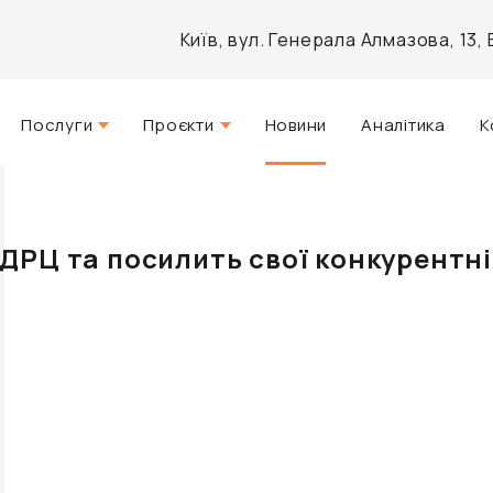
Київ, вул. Генерала Алмазова, 13
Послуги
Проєкти
Новини
Аналітика
К
Стратегічний консалтинг
Актуальні
Управління нерухомістю
Реалізовані
ДРЦ та посилить свої конкурентні
Агентські послуги
Розроблені
Архітектурне проектування
Інвестиційно-аналітичний
брокеридж
Маркетинг і PR