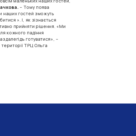
 зовсім маленьких наших гостей,
бачкова.
– Тому поява
ти наших гостей зможуть
итися ». І, як зізнається
ативно прийняти рішення. «Ми
сля кожного падіння
аздалегідь готуватися», –
 території ТРЦ Ольга