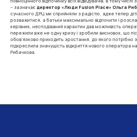
повноцінного відпочинку всіх відвідувачів, в тому числі
– зазначає
директор «Люди Fusion Place» Ольга Ри
сучасного ДРЦ ми сприйняли з радістю, адже тепер ді
розважитися, а батьки максимально відпочити і розслаб
керівник, несподіваний карантин дав можливість опер
пережили вже не одну кризу і зробили висновок, що пі
обов’язково приходить зростання, до якого потрібно з
підкреслила значущість відкриття нового оператора на
Рибачкова.