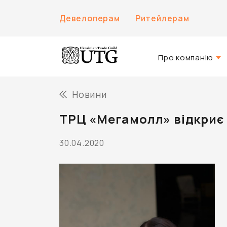
Девелоперам
Ритейлерам
Про компанію
Про нас
Новини
Історія компанії
ТРЦ «Мегамолл» відкриє 
Команда UTG
30.04.2020