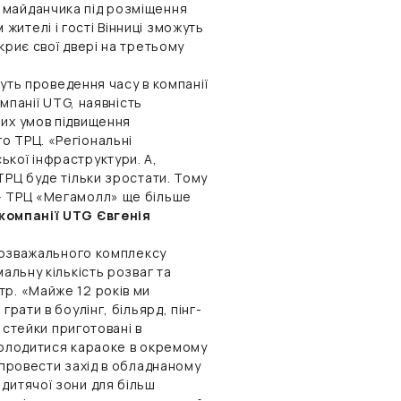
и майданчика під розміщення
ителі і гості Вінниці зможуть
криє свої двері на третьому
муть проведення часу в компанії
омпанії UTG, наявність
них умов підвищення
о ТРЦ. «Регіональні
ької інфраструктури. А,
ТРЦ буде тільки зростати. Тому
 – ТРЦ «Мегамолл» ще більше
компанії UTG Євгенія
 розважального комплексу
альну кількість розваг та
тр. «Майже 12 років ми
рати в боулінг, більярд, пінг-
і стейки приготовані в
насолодитися караоке в окремому
 провести захід в обладнаному
дитячої зони для більш