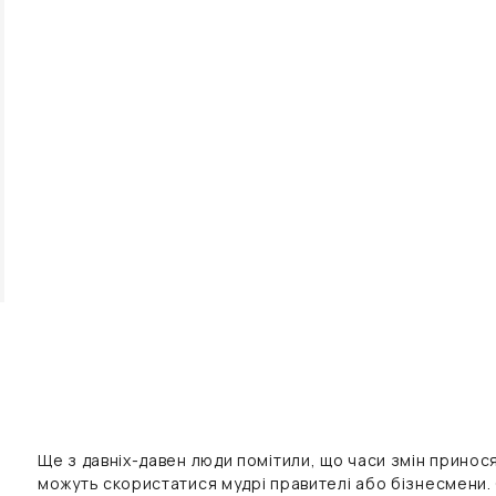
Ще з давніх-давен люди помітили, що часи змін принос
можуть скористатися мудрі правителі або бізнесмени.