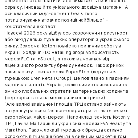
сегмента готові платити, але вимагають виняткового
сервісу, інновацій та унікального досвіду в магазині. А
ось класичний мідл-сегмент без чіткого
позиціонування втрачає позиції найбільше”, –
констатувала експерт.
Навесні 2026 року відбулось скорочення присутності
або вихід деяких турецьких операторів з українського
ринку. Зокрема, Koton повністю припинив роботу в
Україні, холдинг FLO Retailing згорнув присутність
мереж FLO та InStreet, а також відмовився від
ліцензійного розвитку бренду Reebok. Також ринок
залишає взуттєва мережа SuperStep (керується
турецькою Eren Retail Group). Це пов’язано з падінням
маржинальності в Україні, валютними коливаннями та
зміною глобальних стратегій материнських холдингів
(переорієнтація на менш ризиковані ринки).
“Але великі вивільнені площі в ТРЦ активно займають
потужні українські fashion-оператори, а також великі
європейські value-мережі. Наприклад, замість Koton у
ТРЦ Lavina Mall зайшли українські мережі EVA Beauty та
Marathon. Також локації турецьких брендів активно
освоюють вітчизняні бренди з сильним маркетингом: