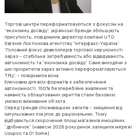
Торгові центри переформатовуються з фокусом на
“економіку досвіду”, українські бренди збільшують
присутність, повідомила директор компанії UTG
Євгенія Локтіонова агентству “Інтерфакс-Україна”.
“Головний фокус девелоперів торгової нерухомості
зараз – стабільна затребуваність або відвідуваність,
автономність та “економіка досвіду”. Саме виходячи з
цих пріоритетів зараз активно переформатовуються
ТРЦ”, – повідомила вона.
Ключовим для всіх форматів є забезпечення
автономності, 100% безперебійне живлення та
наявність облаштованих укриттів стали базовою
умовою виживання об’єкта.
Серед трендів споживацьких запитів – зміщення від
імпульсивних покупок до раціональних. Тому
відбувається скорочення площі магазинів емоційних
“дрібничок” (навесні 2026 року ринок залишили мережі
Usupso та O! Some).