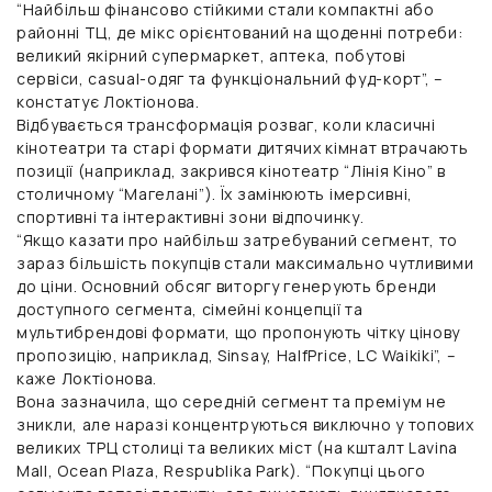
“Найбільш фінансово стійкими стали компактні або
районні ТЦ, де мікс орієнтований на щоденні потреби:
великий якірний супермаркет, аптека, побутові
сервіси, casual-одяг та функціональний фуд-корт”, –
констатує Локтіонова.
Відбувається трансформація розваг, коли класичні
кінотеатри та старі формати дитячих кімнат втрачають
позиції (наприклад, закрився кінотеатр “Лінія Кіно” в
столичному “Магелані”). Їх замінюють імерсивні,
спортивні та інтерактивні зони відпочинку.
“Якщо казати про найбільш затребуваний сегмент, то
зараз більшість покупців стали максимально чутливими
до ціни. Основний обсяг виторгу генерують бренди
доступного сегмента, сімейні концепції та
мультибрендові формати, що пропонують чітку цінову
пропозицію, наприклад, Sinsay, HalfPrice, LC Waikiki”, –
каже Локтіонова.
Вона зазначила, що середній сегмент та преміум не
зникли, але наразі концентруються виключно у топових
великих ТРЦ столиці та великих міст (на кшталт Lavina
Mall, Ocean Plaza, Respublika Park). “Покупці цього