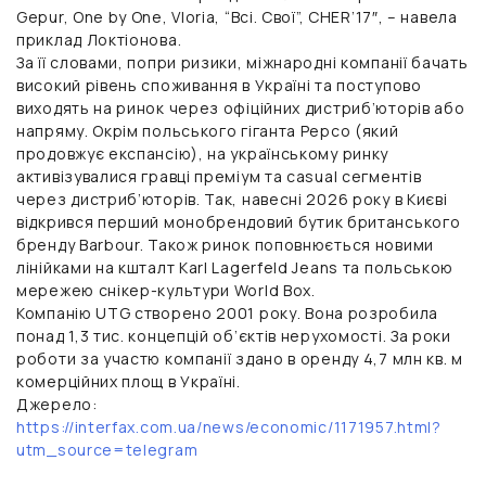
Gepur, One by One, Vloria, “Всі. Свої”, CHER’17″, – навела
приклад Локтіонова.
За її словами, попри ризики, міжнародні компанії бачать
високий рівень споживання в Україні та поступово
виходять на ринок через офіційних дистриб’юторів або
напряму. Окрім польського гіганта Pepco (який
продовжує експансію), на українському ринку
активізувалися гравці преміум та casual сегментів
через дистриб’юторів. Так, навесні 2026 року в Києві
відкрився перший монобрендовий бутик британського
бренду Barbour. Також ринок поповнюється новими
лінійками на кшталт Karl Lagerfeld Jeans та польською
мережею снікер-культури World Box.
Компанію UTG створено 2001 року. Вона розробила
понад 1,3 тис. концепцій об’єктів нерухомості. За роки
роботи за участю компанії здано в оренду 4,7 млн кв. м
комерційних площ в Україні.
Джерело:
https://interfax.com.ua/news/economic/1171957.html?
utm_source=telegram