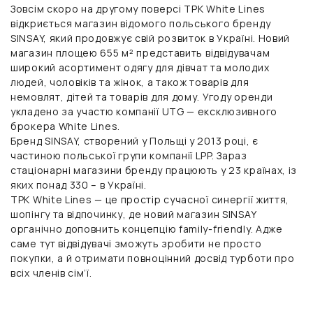
Зовсім скоро на другому поверсі ТРК White Lines
відкриється магазин відомого польського бренду
SINSAY, який продовжує свій розвиток в Україні. Новий
магазин площею 655 м² представить відвідувачам
широкий асортимент одягу для дівчат та молодих
людей, чоловіків та жінок, а також товарів для
немовлят, дітей та товарів для дому. Угоду оренди
укладено за участю компанії UTG — ексклюзивного
брокера White Lines.
Бренд SINSAY, створений у Польщі у 2013 році, є
частиною польської групи компанії LPP. Зараз
стаціонарні магазини бренду працюють у 23 країнах, із
яких понад 330 – в Україні.
ТРК White Lines — це простір сучасної синергії життя,
шопінгу та відпочинку, де новий магазин SINSAY
органічно доповнить концепцію family-friendly. Адже
саме тут відвідувачі зможуть зробити не просто
покупки, а й отримати повноцінний досвід турботи про
всіх членів сім’ї.